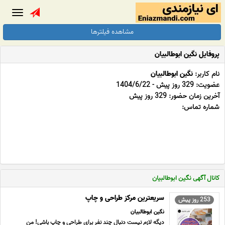
Toggle
gation
مشاهده فیلترها
پروفایل نگین ابوطالبیان
نام کاربر:
نگین ابوطالبیان
عضویت: 329 روز پیش - 1404/6/22
آخرین زمان حضور: 329 روز پیش
شماره تماس:
کانال آگهی نگین ابوطالبیان
سریعترین مرکز طراحی و چاپ
253 روز پیش
نگین ابوطالبیان
دیگه لازم نیست دنبال چند نفر برای طراحی و چاپ باشی! من