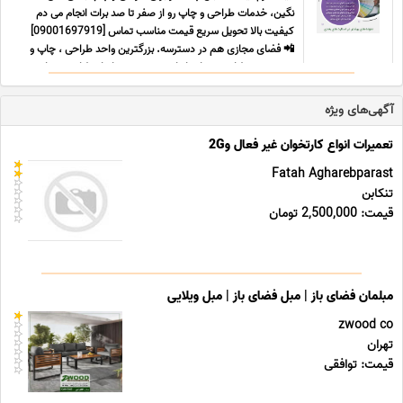
نگین، خدمات طراحی و چاپ رو از صفر تا صد برات انجام می دم
کیفیت بالا تحویل سریع قیمت مناسب تماس [09001697919]
📲 فضای مجازی هم در دسترسه. بزرگترین واحد طراحی ، چاپ و
بسته بندی طراحی و چاپ انواع جعبه در هر ابعاد طراحی و چاپ
لیبل ... ...
آگهی‌های ویژه
تعمیرات انواع کارتخوان غیر فعال و2G
Fatah Agharebparast
تنکابن
قیمت: 2,500,000 تومان
مبلمان فضای باز | مبل فضای باز | مبل ویلایی
zwood co
تهران
قیمت: توافقی