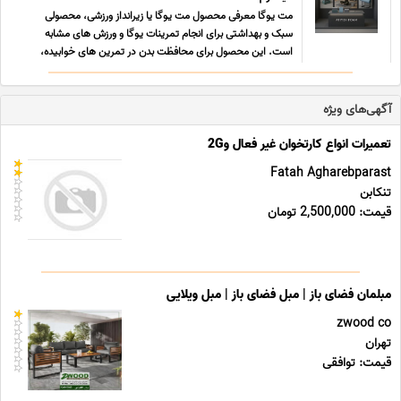
مت یوگا معرفی محصول مت یوگا یا زیرانداز ورزشی، محصولی
سبک و بهداشتی برای انجام تمرینات یوگا و ورزش های مشابه
است. این محصول برای محافظت بدن در تمرین های خوابیده،
نشسته و همچنین حرکات ایروبیک و پیلاتس طراحی شده است.
مت یوگا با سطحی نرم و صاف، کیفیت و ایمنی تمرینات شما را
افزایش می ... ...
آگهی‌های ویژه
تعمیرات انواع کارتخوان غیر فعال و2G
Fatah Agharebparast
تنکابن
قیمت: 2,500,000 تومان
مبلمان فضای باز | مبل فضای باز | مبل ویلایی
zwood co
تهران
قیمت: توافقی