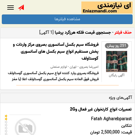
Toggle
gation
مشاهده فیلترها
حذف فیلتر
-
جستجوی قیمت فلکه هرزگرد پرشیا
[1 آگهی]
فروشگاه سیم بکسل آسانسوری بصروی مرکز واردات و
251 روز پیش
پخش مستقیم انواع سیم بکسل های آسانسوری
گوستاولف
امیررضا بصروی - تهران - لوازم صنعتی
فروشگاه بصروی وارد کننده انواع سیم بکسل آسانسوری گوستاولف
آگهی رایگان
فروش فوق العاده سیم بکسل آسانسوری گوستاولف اعلا (با مغز
کنفی و فولادی) (ارسال سیم بکسل به متراژ مختلف ) توزیع کننده
انواع بست های فولادی زنجیر جبران ،سر بکسل ،روغن مخصوص
آگهی‌های ویژه
سیم بکسل آسانسوری ، گاورنر ،اشکی گاورنر ،فلکه هرزگر ... ...
تعمیرات انواع کارتخوان غیر فعال و2G
Fatah Agharebparast
تنکابن
قیمت: 2,500,000 تومان