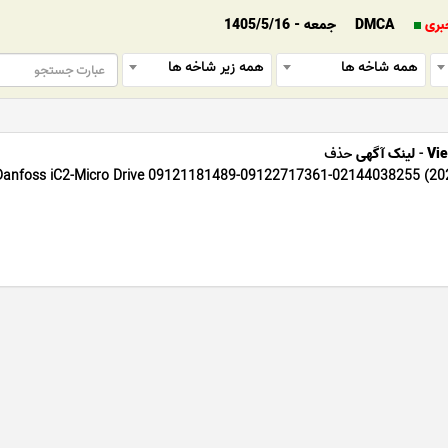
بری
DMCA
جمعه - 1405/5/16
همه شاخه ها
همه زیر شاخه ها
Vie
-
لینک آگهی
حذف
درایو میکرو iC2 دانفوس 4 کیلووات (2026) anfoss iC2-Micro Drive 09121181489-09122717361-02144038255