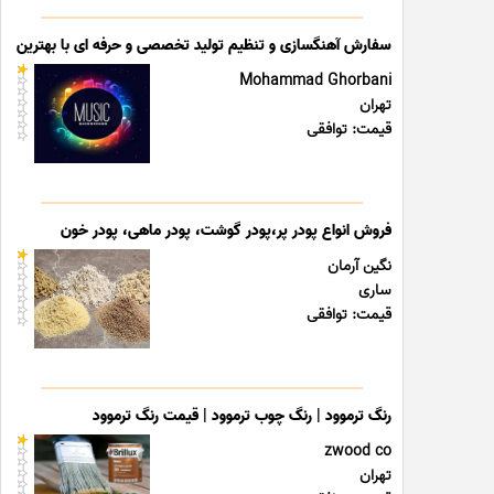
سفارش آهنگسازی و تنظیم تولید تخصصی و حرفه ای با بهترین قی
Mohammad Ghorbani
تهران
قیمت: توافقی
فروش انواع پودر پر،پودر گوشت، پودر ماهی، پودر خون
نگین آرمان
ساری
قیمت: توافقی
رنگ ترموود | رنگ چوب ترموود | قیمت رنگ ترموود
zwood co
تهران