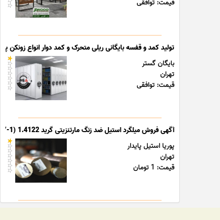
قیمت: توافقی
تولید کمد و قفسه بایگانی ریلی متحرک و کمد دوار انواع زونکن پوشه
بایگان گستر
تهران
قیمت: توافقی
آگهی فروش میلگرد استیل ضد زنگ مارتنزیتی گرید 1.4122 (X39CrMo17-1)
پوریا استیل پایدار
تهران
قیمت: 1 تومان