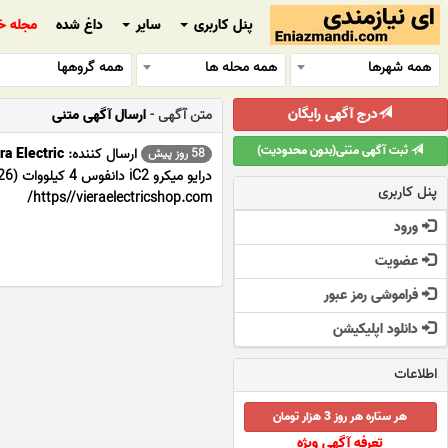
پنل کاربری
سایر
داغ شده
مجله خ
همه شهرها
همه محله ها
همه گروهها
درج آگهی رایگان
متن آگهی -
ارسال آگهی متنی
ثبت آگهی متنی(بدون محدودیت)
ارسال کننده:
ra Electric
58 روز پیش
پنل کاربری
https//vieraelectricshop.com/
ورود
عضویت
فراموشی رمز عبور
دانلود اپلیکیشن
اطلاعات
هر ستاره هر روز 3 هزار تومان
تعرفه آگهی ویژه