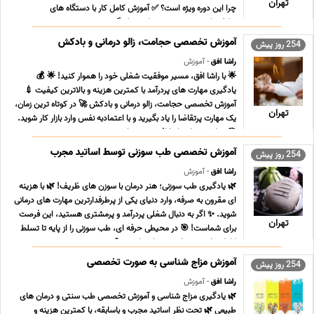
تهران
چرا این دوره ویژه است؟ ✅ آموزش کامل کار با دستگاه های
هایفوتراپی، هیدرودرم و میکرونیدلینگ ... ...
آموزش تخصصی حجامت، زالو درمانی و بادکش
254 روز پیش
راشا افق
- آموزش
🌟 با راشا افق، مسیر موفقیت شغلی خود را هموار کنید! 🌟 💰
یادگیری مهارت های پردرآمد با کمترین هزینه و بالاترین کیفیت 💉
آموزش تخصصی حجامت، زالو درمانی و بادکش 🚀 در کوتاه ترین زمان،
تهران
یک مهارت پرتقاضا را یاد بگیرید و با اعتمادبه نفس وارد بازار کار شوید.
🎯 چرا دوره های راشا افق بهترین ان ... ...
آموزش تخصصی طب سوزنی توسط اساتید مجرب
254 روز پیش
راشا افق
- آموزش
🌿 یادگیری طب سوزنی؛ هنر درمان با سوزن های ظریف! 🌿 با هزینه
ای مقرون به صرفه، وارد دنیای یکی از پرطرفدارترین مهارت های درمانی
شوید. ✨ اگر به دنبال شغلی پردرآمد و پرمشتری هستید، این فرصت
تهران
برای شماست! 🎯 در محیطی حرفه ای، طب سوزنی را از پایه تا تسلط
کامل بیاموزید و با روش های طبیعی، آ ... ...
آموزش مزاج شناسی به صورت تخصصی
254 روز پیش
راشا افق
- آموزش
🌿 یادگیری مزاج شناسی و آموزش تخصصی طب سنتی و درمان های
طبیعی 🌿 تحت نظر اساتید مجرب و باسابقه، با کمترین هزینه و