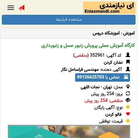
Toggle
gation
مشاهده فیلترها
آموزش
:
آموزشگاه دروس
کارگاه آموزش عملی پرورش زنبور عسل و زنبورداری
کد آگهی: 352961 (
منقضی
)
نشان کردن
آگهی دهنده:
مهندسی فراساحل نگار
تماس با 09126625703
محل:
تهران
-
نجات اللهی
بروز: 254 روز پیش
منقضی: 254 روز پیش
نوع: آگهی رایگان
فالو کردن
قیمت: توافقی