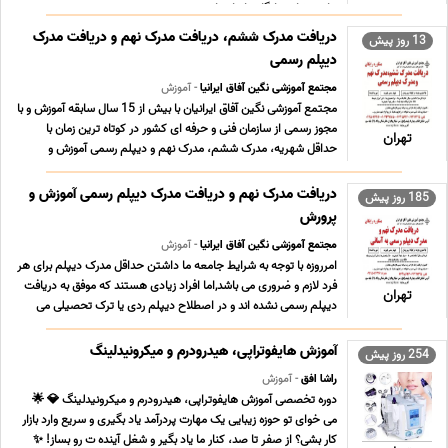
برای مشاوره رایگان با ما تما ... ...
دریافت مدرک ششم، دریافت مدرک نهم و دریافت مدرک
13 روز پیش
دیپلم رسمی
مجتمع آموزشی نگین آفاق ایرانیا
- آموزش
مجتمع آموزشی نگین آفاق ایرانیان با بیش از 15 سال سابقه آموزش و با
مجوز رسمی از سازمان فنی و حرفه ای کشور در کوتاه ترین زمان با
تهران
حداقل شهریه، مدرک ششم، مدرک نهم و دیپلم رسمی آموزش و
پرورش دریافت کنید. در مجموعه ما مشاوره تحصیلی و بررسی پرونده
تحصیلی شما کاملا رایگان می باشد. برای م ... ...
دریافت مدرک نهم و دریافت مدرک دیپلم رسمی آموزش و
185 روز پیش
پرورش
مجتمع آموزشی نگین آفاق ایرانیا
- آموزش
امرروزه با توجه به شرایط جامعه ما داشتن حداقل مدرک دیپلم برای هر
فرد لازم و ضروری می باشد,اما افراد زیادی هستند که موفق به دریافت
تهران
دیپلم رسمی نشده اند و در اصطلاح دیپلم ردی یا ترک تحصیلی می
باشند,این افراد بدون در نظر گرفتن سال تولد و آخرین مقطع تحصیلی
امکان دریافت دیپلم رسمی آموز ... ...
آموزش هایفوتراپی، هیدرودرم و میکرونیدلینگ
254 روز پیش
راشا افق
- آموزش
دوره تخصصی آموزش هایفوتراپی، هیدرودرم و میکرونیدلینگ 💎 🌟
می خوای تو حوزه زیبایی یک مهارت پردرآمد یاد بگیری و سریع وارد بازار
کار بشی؟ از صفر تا صد، کنار ما یاد بگیر و شغل آینده ت رو بساز! ✨