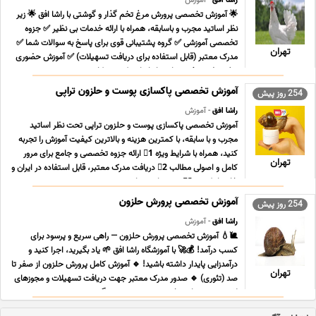
راشا افق
- آموزش
🌟 آموزش تخصصی پرورش مرغ تخم گذار و گوشتی با راشا افق 🌟 زیر
نظر اساتید مجرب و باسابقه، همراه با ارائه خدمات بی نظیر ✅ جزوه
تخصصی آموزشی ✅ گروه پشتیبانی قوی برای پاسخ به سوالات شما ✅
تهران
مدرک معتبر (قابل استفاده برای دریافت تسهیلات) ✅ آموزش حضوری
و غیرحضوری ✅ مشاوره راه اندازی کسب وکار ... ...
آموزش تخصصی پاکسازی پوست و حلزون تراپی
254 روز پیش
راشا افق
- آموزش
آموزش تخصصی پاکسازی پوست و حلزون تراپی تحت نظر اساتید
مجرب و با سابقه، با کمترین هزینه و بالاترین کیفیت آموزش را تجربه
کنید، همراه با شرایط ویژه 1⃣ ارائه جزوه تخصصی و جامع برای مرور
تهران
کامل و اصولی مطالب 2⃣ دریافت مدرک معتبر، قابل استفاده در ایران و
خارج از کشور 3⃣ دوره های جبرانی ر ... ...
آموزش تخصصی پرورش حلزون
254 روز پیش
راشا افق
- آموزش
🐌💧 آموزش تخصصی پرورش حلزون — راهی سریع و پرسود برای
کسب درآمد! 💰🚀 با آموزشگاه راشا افق 🌱 یاد بگیرید، اجرا کنید و
درآمدزایی پایدار داشته باشید! 🔹 آموزش کامل پرورش حلزون از صفر تا
تهران
صد (تئوری) 🔹 صدور مدرک معتبر جهت دریافت تسهیلات و مجوزهای
لازم 🔹 پشتیبانی تخصصی و دسترسی به گروه پرسش ... ...