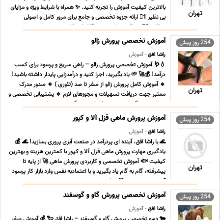
بالاترین کیفیت آموزش را تجربه کنید. ✨ همراه با شرایط ویژه و مزایای
تهران
بی نظیر 1⃣ ارائه جزوه تخصصی و جامع برای مرور کامل و اصولی
مطالب 2⃣ دریافت مدرک معتبر قابل استفاده در ... ...
آموزش تخصصی پرورش زالو
254 روز پیش
راشا افق
- آموزش
💧🪱 آموزش تخصصی پرورش زالو — راهی سریع و پرسود برای کسب
درآمد! 💰🚀 🌱 یاد بگیرید، اجرا کنید و درآمدزایی پایدار داشته باشید!
🔹 آموزش کامل پرورش زالو از صفر تا صد (تئوری ) 🔹 صدور مدرک
تهران
معتبر جهت دریافت تسهیلات و مجوزهای لازم 🔹 پشتیبانی تخصصی و
دسترسی به گروه پرسش و پاسخ همیشگی 🔹 سه جلس ... ...
آموزش پرورش ماهی قزل آلا و کپور
254 روز پیش
راشا افق
- آموزش
🌊 با راشا افق، آینده ای پردرآمد در صنعت آبزی پروری بسازید! 🌊 💰
یادگیری مهارت پرورش ماهی قزل آلا و کپور با کمترین هزینه و بهترین
کیفیت 🐟 آموزش تخصصی و کاربردی پرورش ماهی 🚀 از پایه تا
تهران
پیشرفته، گام به گام یاد بگیرید و با اعتمادبه نفس وارد بازار کار پرسود
آبزی پروری شوید. 🎯 چرا دوره ... ...
آموزش تخصصی پرورش گاو و گوسفند
254 روز پیش
راشا افق
- آموزش
🐄 دوره تخصصی پرورش گاو و گوسفند – راشا افق 🐑 💰 آموزش صفر