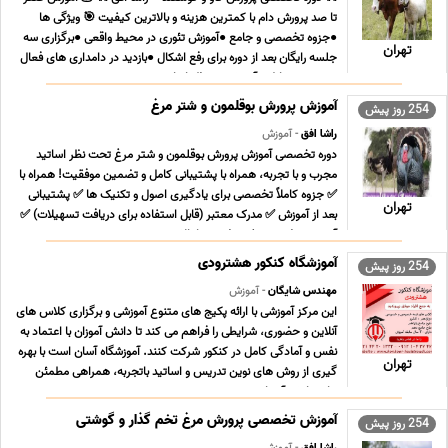
تا صد پرورش دام با کمترین هزینه و بالاترین کیفیت 🎯 ویژگی ها
●جزوه تخصصی و جامع ●آموزش تئوری در محیط واقعی ●برگزاری سه
تهران
جلسه رایگان بعد از دوره برای رفع اشکال ●بازدید در دامداری های فعال
در صورت تمایل ●آموزش زیر نظر اساتید م ... ...
آموزش پرورش بوقلمون و شتر مرغ
254 روز پیش
راشا افق
- آموزش
دوره تخصصی آموزش پرورش بوقلمون و شتر مرغ تحت نظر اساتید
مجرب و با تجربه، همراه با پشتیبانی کامل و تضمین موفقیت! همراه با
✅ جزوه کاملاً تخصصی برای یادگیری اصول و تکنیک ها ✅ پشتیبانی
تهران
بعد از آموزش ✅ مدرک معتبر (قابل استفاده برای دریافت تسهیلات) ✅
آموزش حضوری و غیرحضوری با بالاترین ... ...
آموزشگاه کنکور هشترودی
254 روز پیش
مهندس شایگان
- آموزش
این مرکز آموزشی با ارائه پکیج های متنوع آموزشی و برگزاری کلاس های
آنلاین و حضوری، شرایطی را فراهم می کند تا دانش آموزان با اعتماد به
نفس و آمادگی کامل در کنکور شرکت کنند. آموزشگاه آسان است با بهره
تهران
گیری از روش های نوین تدریس و اساتید باتجربه، همراهی مطمئن
برای دانش آموزان در مسیر ... ...
آموزش تخصصی پرورش مرغ تخم گذار و گوشتی
254 روز پیش